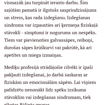
vismazāk jau turpināt ierasto darbu. Šīm
Kontakti
sajūtām pamatā ir ilgstošs sasprindzinājums
un stress, kas rada izdegšanu. Izdegšanas
sindroms var izpausties arī ķermeņa fiziskajā
stāvoklī - simptomi ir nogurums un nespēks.
Tiem var pievienoties galvassāpes, reiboņi,
durošas sāpes krūškurvī vai pakrūtē, kā arī
apetītes un miega izmaiņas.
Mediķu profesijā strādājošie cilvēki ir īpaši
pakļauti izdegšanai, jo darbā saskaras ar
fiziskām un emocionālām sāpēm
.
Lai viņiem
palīdzētu nenonākt līdz spēku izsīkuma
stāvoklim vai izdegšanas sindromam, tiek
rīkotas Bālinta grupas.