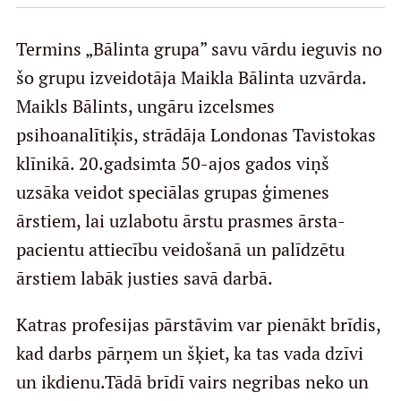
Termins „Bālinta grupa” savu vārdu ieguvis no
Mūsu komanda
šo grupu izveidotāja Maikla Bālinta uzvārda.
Maikls Bālints, ungāru izcelsmes
psihoanalītiķis, strādāja Londonas Tavistokas
Cenas
klīnikā. 20.gadsimta 50-ajos gados viņš
uzsāka veidot speciālas grupas ģimenes
Ārstniecības personām
ārstiem, lai uzlabotu ārstu prasmes ārsta-
pacientu attiecību veidošanā un palīdzētu
ārstiem labāk justies savā darbā.
Apmācības un kursi
Bālinta grupas
Katras profesijas pārstāvim var pienākt brīdis,
kad darbs pārņem un šķiet, ka tas vada dzīvi
Klīnisko gadījumu apraksti
un ikdienu.Tādā brīdī vairs negribas neko un