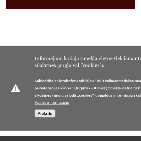
Informējam, ka šajā tīmekļa vietnē tiek izmant
sīkdatnes (angļu val. "cookies").
Sabiedrība ar ierobežotu atbildību "RSU Psihosomatiskās me
psihoterapijas klīnika” (turpmāk – Klīnika) tīmekļa vietnē tie
sīkdatnes (angļu valodā „cookies”), papildus informāciju ska
Vairāk informācijas
Piekrītu