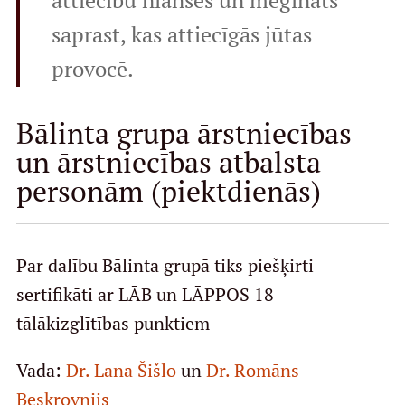
attiecību nianses un mēģināts
saprast, kas attiecīgās jūtas
provocē.
Bālinta grupa ārstniecības
un ārstniecības atbalsta
personām (piektdienās)
Par dalību Bālinta grupā tiks piešķirti
sertifikāti ar LĀB un LĀPPOS 18
tālākizglītības punktiem
Vada:
Dr. Lana Šišlo
un
Dr. Romāns
Beskrovnijs