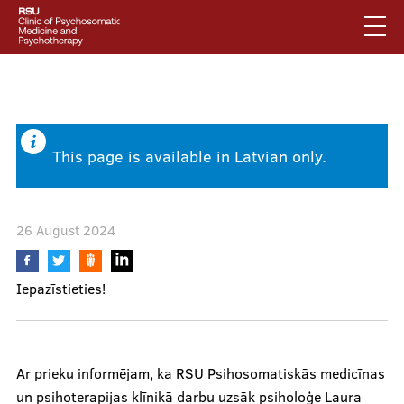
Skip
to
main
content
English
.
Latviski
Mobile
Search
This page is available in Latvian only.
Mobile
augšējā
galvenā
About us
izvēlne
26 August 2024
izvēlne
Services
Iepazīstieties!
Our specialists
Ar prieku informējam, ka RSU Psihosomatiskās medicīnas
un psihoterapijas klīnikā darbu uzsāk psiholoģe Laura