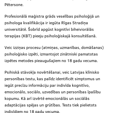
Pētersone.
Prices
Profesionālā maģistra grāds veselības psiholoģijā un
psihologa kvalifikācija ir iegūta Rīgas Stradiņa
Contacts
universitātē. Šobrīd apgūst kognitīvi biheiviorālās
terapijas (KBT) pieeju psiholoģiskajā konsultēšanā.
Veic izziņas procesu (atmiņas, uzmanības, domāšanas)
psiholoģisko izpēti, izmantojot zinātniski pamatotas
izpētes metodes pieaugušajiem no 18 gadu vecuma.
Psihiskā stāvokļa novērtēšanai, veic Latvijas klīnisko
personības testu, kas palīdz identificēt simptomus un
iegūt precīzu informāciju par indivīda kognitīvo,
emocionālo, sociālo, uzvedības un personības īpašību
kopumu. Kā arī izvērtē emocionālās un sociālās
adaptācijas spējas un grūtības. Tests tiek pielietots
indivīdiem no 18 gadu vecuma.