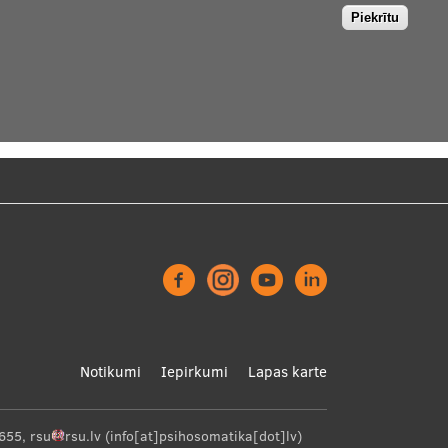
Piekrītu
Footer
Notikumi
Iepirkumi
Lapas karte
menu
655
,
rsu
rsu
.
lv
(info[at]psihosomatika[dot]lv)