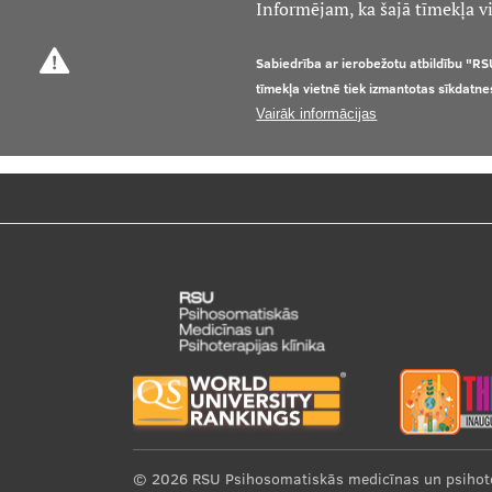
Informējam, ka šajā tīmekļa vi
Sabiedrība ar ierobežotu atbildību "RS
tīmekļa vietnē tiek izmantotas sīkdatne
Vairāk informācijas
© 2026
RSU Psihosomatiskās medicīnas un psihotera