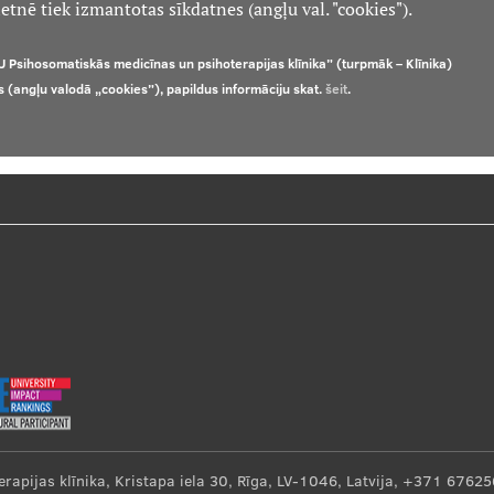
etnē tiek izmantotas sīkdatnes (angļu val. "cookies").
U Psihosomatiskās medicīnas un psihoterapijas klīnika” (turpmāk – Klīnika)
s (angļu valodā „cookies”), papildus informāciju skat.
šeit
.
pijas klīnika, Kristapa iela 30, Rīga, LV-1046, Latvija
,
+371 67625