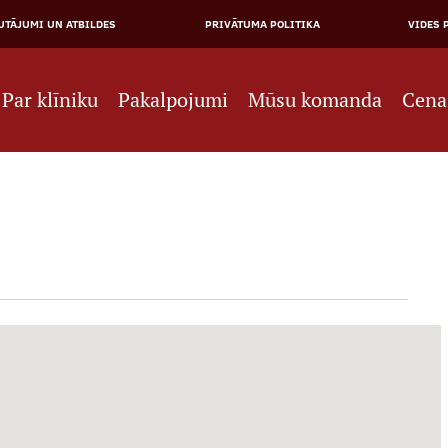
JĀ
UTĀJUMI UN ATBILDES
PRIVĀTUMA POLITIKA
VIDES 
NE
Par klīniku
Pakalpojumi
Mūsu komanda
Cena