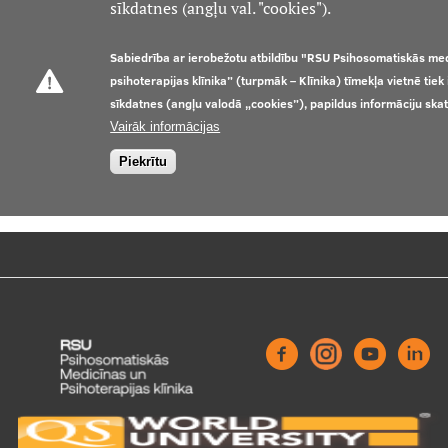
sīkdatnes (angļu val. "cookies").
Kontakti
Sabiedrība ar ierobežotu atbildību "RSU Psihosomatiskās me
psihoterapijas klīnika” (turpmāk – Klīnika) tīmekļa vietnē tie
sīkdatnes (angļu valodā „cookies”), papildus informāciju ska
Vairāk informācijas
Piekrītu