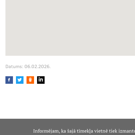
Mūsu komanda
Cenas
Datums:
06.02.2026.
Ārstniecības personām
Apmācības un kursi
Bālinta grupas
Klīnisko gadījumu apraksti
Informējam, ka šajā tīmekļa vietnē tiek izmant