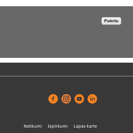
Piekrītu
Footer
Notikumi
Iepirkumi
Lapas karte