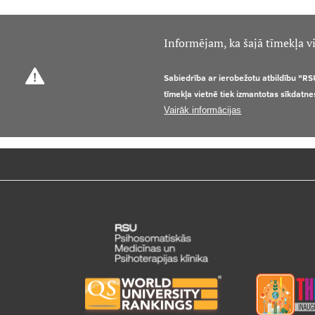
Informējam, ka šajā tīmekļa vi
Sabiedrība ar ierobežotu atbildību "RS
tīmekļa vietnē tiek izmantotas sīkdatne
Vairāk informācijas