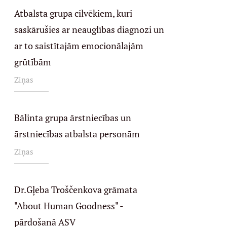
Atbalsta grupa cilvēkiem, kuri
saskārušies ar neauglības diagnozi un
ar to saistītajām emocionālajām
grūtībām
Ziņas
Bālinta grupa ārstniecības un
ārstniecības atbalsta personām
Ziņas
Dr.Gļeba Troščenkova grāmata
"About Human Goodness" -
pārdošanā ASV