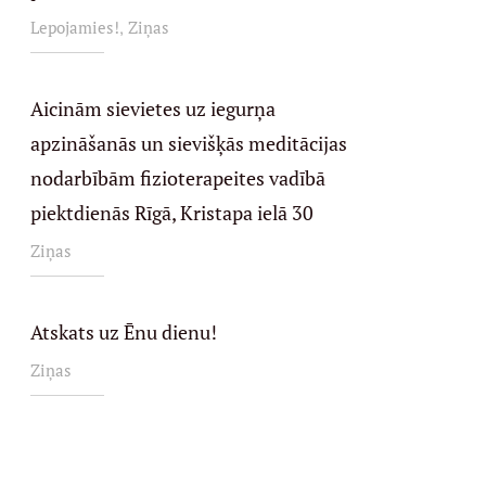
,
Lepojamies!
Ziņas
Aicinām sievietes uz iegurņa
apzināšanās un sievišķās meditācijas
nodarbībām fizioterapeites vadībā
piektdienās Rīgā, Kristapa ielā 30
Ziņas
Atskats uz Ēnu dienu!
Ziņas